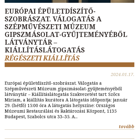
EURÓPAI ÉPÜLETDÍSZÍTŐ-
SZOBRÁSZAT. VÁLOGATÁS A
SZÉPMŰVÉSZETI MÚZEUM
GIPSZMÁSOLAT-GYŰJTEMÉNYÉBŐL
LÁTVÁNYTÁR –
KIÁLLÍTÁSLÁTOGATÁS
RÉGÉSZETI KIÁLLÍTÁS
2024.01.17.
Európai épületdíszítő-szobrászat. Válogatás a
Szépművészeti Múzeum gipszmásolat-gyűjteményéből
látványtár – Kiállításlátogatás Szakvezetést tart: Szőcs
Miriam, a kiállítás kurátora A látogatás időpontja: január
29. (hétfő) 15:00 óra A látogatás helyszíne: Országos
Múzeumi Restaurálási és Raktározási Központ, 1135
Budapest, Szabolcs utca 33–35. A...
tovább