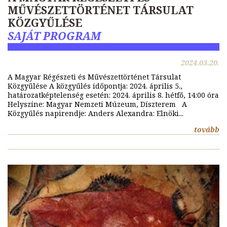
MŰVÉSZETTÖRTÉNET TÁRSULAT
KÖZGYŰLÉSE
SAJÁT PROGRAM
2024.03.20.
A Magyar Régészeti és Művészettörténet Társulat
Közgyűlése A közgyűlés időpontja: 2024. április 5.,
határozatképtelenség esetén: 2024. április 8. hétfő, 14:00 óra
Helyszíne: Magyar Nemzeti Múzeum, Díszterem A
Közgyűlés napirendje: Anders Alexandra: Elnöki...
tovább