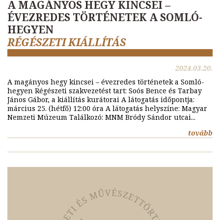
A MAGÁNYOS HEGY KINCSEI –
ÉVEZREDES TÖRTÉNETEK A SOMLÓ-
HEGYEN
RÉGÉSZETI KIÁLLÍTÁS
2024.03.20.
A magányos hegy kincsei – évezredes történetek a Somló-
hegyen Régészeti szakvezetést tart: Soós Bence és Tarbay
János Gábor, a kiállítás kurátorai A látogatás időpontja:
március 25. (hétfő) 12:00 óra A látogatás helyszíne: Magyar
Nemzeti Múzeum Találkozó: MNM Bródy Sándor utcai...
tovább