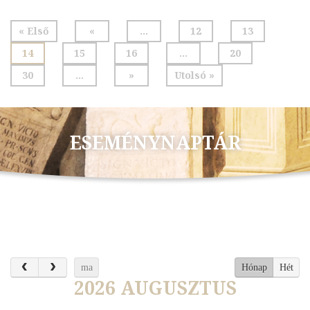
« Első
«
...
12
13
14
15
16
...
20
30
...
»
Utolsó »
ESEMÉNYNAPTÁR
ma
Hónap
Hét
2026 AUGUSZTUS