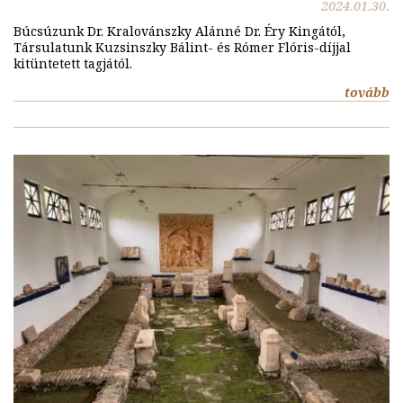
2024.01.30.
Búcsúzunk Dr. Kralovánszky Alánné Dr. Éry Kingától,
Társulatunk Kuzsinszky Bálint- és Rómer Flóris-díjjal
kitüntetett tagjától.
tovább