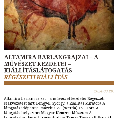
ALTAMIRA BARLANGRAJZAI – A
MŰVÉSZET KEZDETEI –
KIÁLLÍTÁSLÁTOGATÁS
RÉGÉSZETI KIÁLLÍTÁS
2024.03.20.
Altamira barlangrajzai – a művészet kezdetei Régészeti
szakvezetést tart: Lengyel György, a kiállítás kurátora A
látogatás időpontja: március 27. (szerda) 15:00 óra A
látogatás helyszíne: Magyar Nemzeti Múzeum A
látogatáshoz kérjük, regisztráljon Tamás Tímea altitkárnál