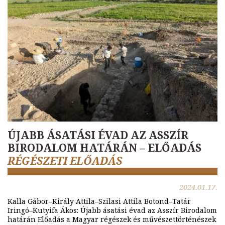
ÚJABB ÁSATÁSI ÉVAD AZ ASSZÍR
BIRODALOM HATÁRÁN – ELŐADÁS
RÉGÉSZETI ELŐADÁS
2024.01.17.
Kalla Gábor–Király Attila–Szilasi Attila Botond–Tatár
Iringó–Kutyifa Ákos: Újabb ásatási évad az Asszír Birodalom
határán Előadás a Magyar régészek és művészettörténészek