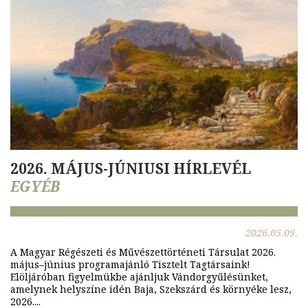
2026. MÁJUS-JÚNIUSI HÍRLEVÉL
EGYÉB
2026.05.09.
A Magyar Régészeti és Művészettörténeti Társulat 2026.
május–június programajánló Tisztelt Tagtársaink!
Elöljáróban figyelmükbe ajánljuk Vándorgyűlésünket,
amelynek helyszíne idén Baja, Szekszárd és környéke lesz,
2026....