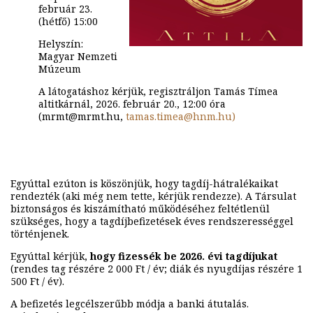
február 23.
(hétfő) 15:00
Helyszín:
Magyar Nemzeti
Múzeum
A látogatáshoz kérjük, regisztráljon Tamás Tímea
altitkárnál, 2026. február 20., 12:00 óra
(mrmt@mrmt.hu,
tamas.timea@hnm.hu)
Egyúttal ezúton is köszönjük, hogy tagdíj-hátralékaikat
rendezték (aki még nem tette, kérjük rendezze). A Társulat
biztonságos és kiszámítható működéséhez feltétlenül
szükséges, hogy a tagdíjbefizetések éves rendszerességgel
történjenek.
Egyúttal kérjük,
hogy fizessék be 2026. évi tagdíjukat
(rendes tag részére 2 000 Ft / év; diák és nyugdíjas részére 1
500 Ft / év).
A befizetés legcélszerűbb módja a banki átutalás.