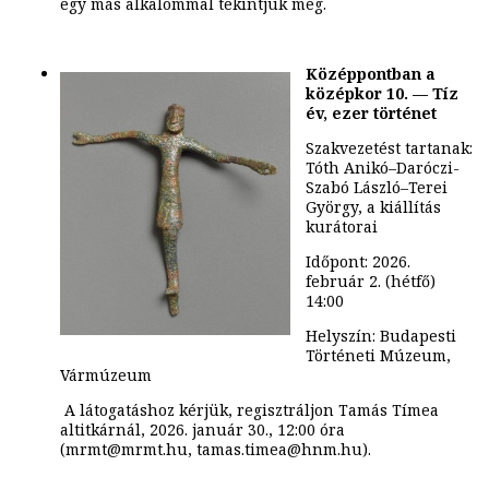
egy más alkalommal tekintjük meg.
Középpontban a
középkor 10. — Tíz
év, ezer történet
Szakvezetést tartanak:
Tóth Anikó–Daróczi-
Szabó László–Terei
György, a kiállítás
kurátorai
Időpont: 2026.
február 2. (hétfő)
14:00
Helyszín: Budapesti
Történeti Múzeum,
Vármúzeum
A látogatáshoz kérjük, regisztráljon Tamás Tímea
altitkárnál, 2026. január 30., 12:00 óra
(mrmt@mrmt.hu, tamas.timea@hnm.hu).