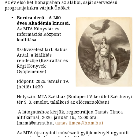
Az év első két hónapjában az alábbi, saját szervezésű
programjainkra várjuk Önöket:
Borúra derű – A 200
éves Akadémia kincsei.
Az MTA Könyvtár és
Információs Központ
kiállítása
Szakvezetést tart: Babus
Antal, a kiállítás
rendezője (Kézirattár és
Régi Könyvek
Gyűjteménye)
Időpont: 2026. január 19.
(hétfő) 14:30
Helyszín: MTA Székház (Budapest V. kerület Széchenyi
tér 9. 3. emelet, találkozó az előcsarnokban)
A látogatáshoz kérjük, regisztráljon Tamás Tímea
altitkárnál, 2026. január 16., 12:00 óra.
(mrmt@mrmt.hu,
tamas.timea@hnm.hu)
Az MTA újranyitott művészeti gyűjteményét ugyanitt