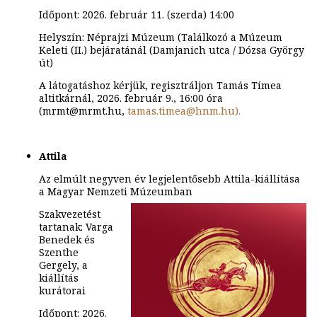
Időpont: 2026. február 11. (szerda) 14:00
Helyszín: Néprajzi Múzeum (Találkozó a Múzeum
Keleti (II.) bejáratánál (Damjanich utca / Dózsa György
út)
A látogatáshoz kérjük, regisztráljon Tamás Tímea
altitkárnál, 2026. február 9., 16:00 óra
(mrmt@mrmt.hu,
tamas.timea@hnm.hu).
Attila
Az elmúlt negyven év legjelentősebb Attila-kiállítása
a Magyar Nemzeti Múzeumban
Szakvezetést
tartanak: Varga
Benedek és
Szenthe
Gergely, a
kiállítás
kurátorai
Időpont: 2026.