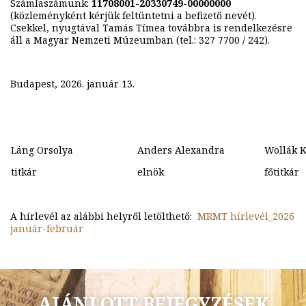
Számlaszámunk:
11708001-20330749-00000000
(közleményként kérjük feltüntetni a befizető nevét).
Csekkel, nyugtával Tamás Tímea továbbra is rendelkezésre
áll a Magyar Nemzeti Múzeumban (tel.: 327 7700 / 242).
Budapest, 2026. január 13.
Láng Orsolya
Anders Alexandra
Wollák K
titkár
elnök
főtitkár
A hírlevél az alábbi helyről letölthető:
MRMT hírlevél_2026
január-február
AJÁNLOTT BEJEGYZÉSEK