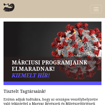
MÁRCIUSI PROGRAMJAINK
ELMARADNAK!
KIEMELT HÍR!
Tisztelt Tagtársaink!
Ezúton adjuk tudtukra, hogy az országos veszélyhelyzetre
való tekintettel a Magyar Régészeti és Művészettörténeti