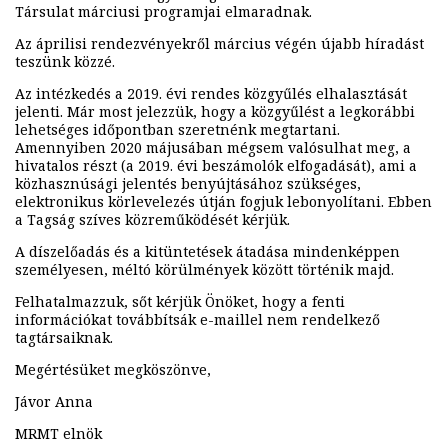
Társulat márciusi programjai elmaradnak.
Az áprilisi rendezvényekről március végén újabb híradást
teszünk közzé.
Az intézkedés a 2019. évi rendes közgyűlés elhalasztását
jelenti. Már most jelezzük, hogy a közgyűlést a legkorábbi
lehetséges időpontban szeretnénk megtartani.
Amennyiben 2020 májusában mégsem valósulhat meg, a
hivatalos részt (a 2019. évi beszámolók elfogadását), ami a
közhasznúsági jelentés benyújtásához szükséges,
elektronikus körlevelezés útján fogjuk lebonyolítani. Ebben
a Tagság szíves közreműködését kérjük.
A díszelőadás és a kitüntetések átadása mindenképpen
személyesen, méltó körülmények között történik majd.
Felhatalmazzuk, sőt kérjük Önöket, hogy a fenti
információkat továbbítsák e-maillel nem rendelkező
tagtársaiknak.
Megértésüket megköszönve,
Jávor Anna
MRMT elnök