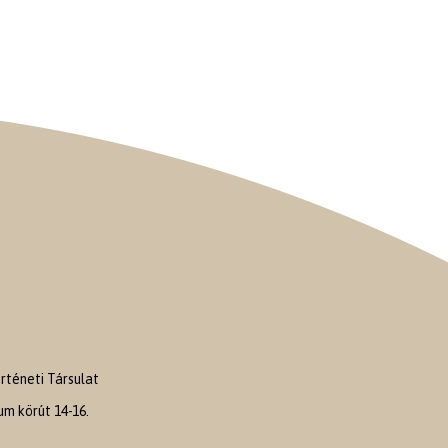
téneti Társulat
m körút 14-16.