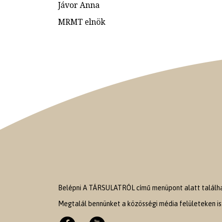
Jávor Anna
MRMT elnök
Belépni A TÁRSULATRÓL című menüpont alatt találhat
Megtalál bennünket a közösségi média felületeken is