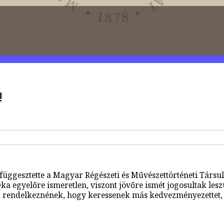
!
lfüggesztette a Magyar Régészeti és Művészettörténeti Társu
Oka egyelőre ismeretlen, viszont jövőre ismét jogosultak les
a rendelkeznének, hogy keressenek más kedvezményezettet, 