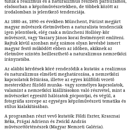
tűnik a realizmus és a naturalizmus részben párhuzamos,
elsősorban a képzőművészetekben, de többek között az
irodalomban is jelentkező tendenciája.
Az 1880-as, 1890-es években Münchent, Párizst megjárt
magyar művészek életművében a naturalista tendenciák
igen jelentősek, elég csak a müncheni Hollósy-kör
művészeit, vagy Vaszary János korai festményeit említeni.
Rajtuk kívül azonban még számos olyan kevésbé ismert
magyar festő működött ebben az időben, akiknek az
életműve szintén beilleszthető a naturalizmus nemzetközi
irányzatába.
Az alábbi kérdések köré rendeződik a kutatás: a realizmus
és naturalizmus elméleti meghatározása, a nemzetközi
kapcsolatok feltárása, illetve az egyes külföldi vezető
mesterekhez fűződő munka- vagy személyes kapcsolatok,
valamint a nemzetközi kiállításokon való részvétel, mint a
művészeket egyesítő hálózatok gócpontjai, és végül, a
fotográfia szerepe az egységes képzőművészeti tematika és
stílus kialakításában.
A programban részt vevő kutatók: Földi Eszter, Krasznai
Réka, Prágai Adrienn és Zwickl András
művészettörténészek (Magyar Nemzeti Galéria).