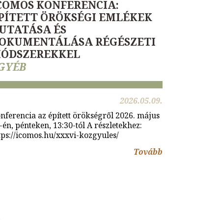
COMOS KONFERENCIA:
PÍTETT ÖRÖKSÉGI EMLÉKEK
UTATÁSA ÉS
OKUMENTÁLÁSA RÉGÉSZETI
ÓDSZEREKKEL
GYÉB
2026.05.09.
nferencia az épített örökségről 2026. május
-én, pénteken, 13:30-tól A részletekhez:
tps://icomos.hu/xxxvi-kozgyules/
Tovább