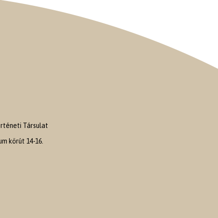
téneti Társulat
m körút 14-16.