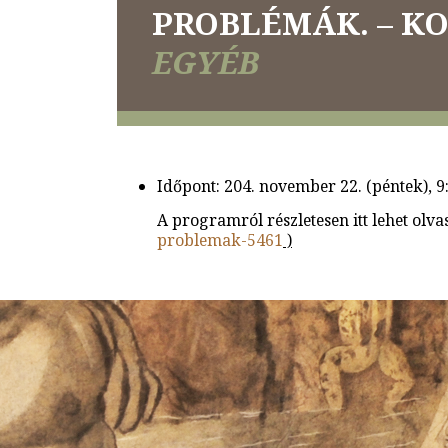
PROBLÉMÁK. – K
EGYÉB
Időpont: 204. november 22. (péntek), 9
A programról részletesen itt lehet olva
problemak-5461
)