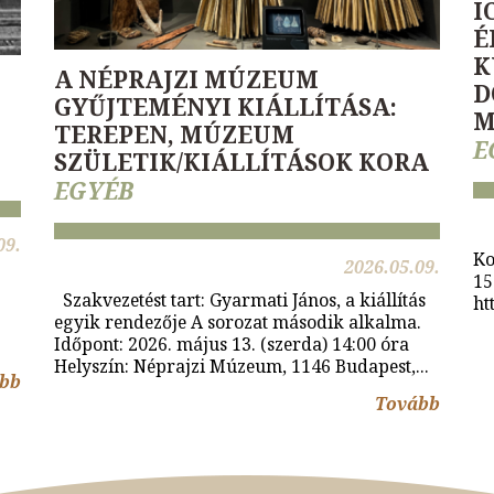
I
É
K
A NÉPRAJZI MÚZEUM
D
GYŰJTEMÉNYI KIÁLLÍTÁSA:
M
TEREPEN, MÚZEUM
E
SZÜLETIK/KIÁLLÍTÁSOK KORA
EGYÉB
09.
Ko
2026.05.09.
15
Szakvezetést tart: Gyarmati János, a kiállítás
ht
egyik rendezője A sorozat második alkalma.
Időpont: 2026. május 13. (szerda) 14:00 óra
Helyszín: Néprajzi Múzeum, 1146 Budapest,...
bb
Tovább