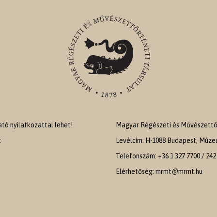
ó nyilatkozattal lehet!
Magyar Régészeti és Művészettör
:
Levélcím: H-1088 Budapest, Múzeu
Telefonszám: +36 1 327 7700 / 242
Elérhetőség: mrmt@mrmt.hu