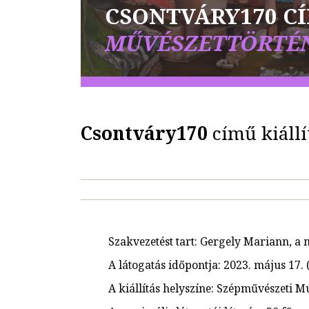
CSONTVÁRY170 C
MŰVÉSZETTÖRTÉN
Csontváry
170
című kiállí
Szakvezetést tart: Gergely Mariann, a m
A látogatás időpontja: 2023. május 17. 
A kiállítás helyszíne: Szépművészeti 