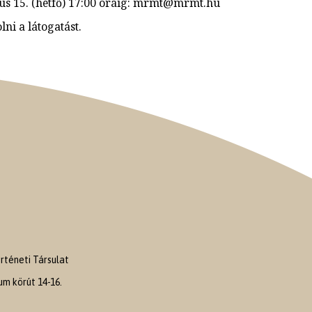
ájus 15. (hétfő) 17:00 óráig: mrmt@mrmt.hu
ni a látogatást.
téneti Társulat
m körút 14-16.