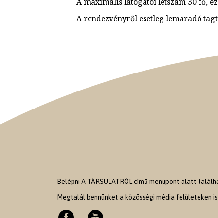
A maximális látogatói létszám 30 fő, e
A rendezvényről esetleg lemaradó tagtá
Belépni A TÁRSULATRÓL című menüpont alatt találhat
Megtalál bennünket a közösségi média felületeken is