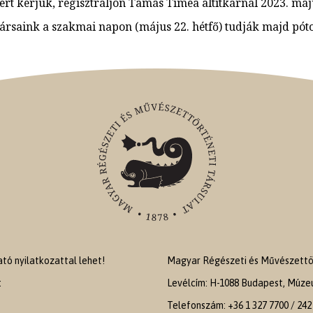
zért kérjük, regisztráljon Tamás Tímea altitkárnál 2023. m
rsaink a szakmai napon (május 22. hétfő) tudják majd pótol
ó nyilatkozattal lehet!
Magyar Régészeti és Művészettör
:
Levélcím: H-1088 Budapest, Múzeu
Telefonszám: +36 1 327 7700 / 242