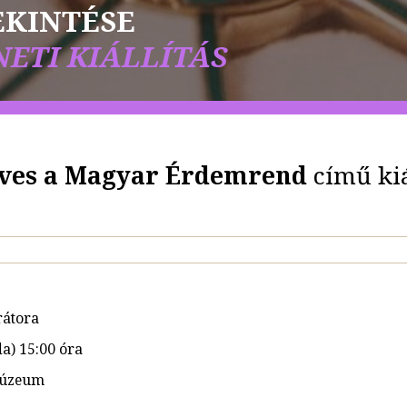
EKINTÉSE
ETI KIÁLLÍTÁS
0 éves a Magyar Érdemrend
című kiá
urátora
da) 15:00 óra
Múzeum