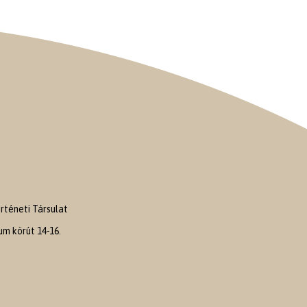
téneti Társulat
m körút 14-16.