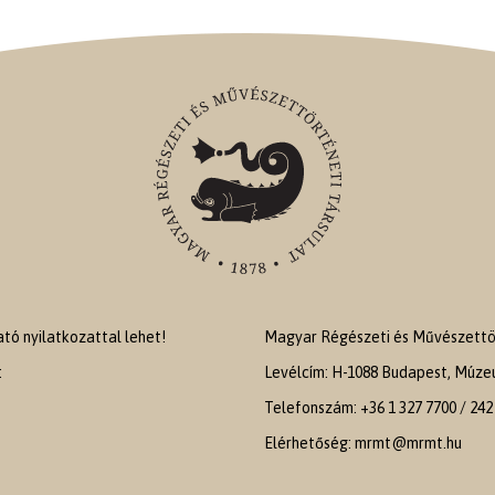
ó nyilatkozattal lehet!
Magyar Régészeti és Művészettör
:
Levélcím: H-1088 Budapest, Múzeu
Telefonszám: +36 1 327 7700 / 242
Elérhetőség: mrmt@mrmt.hu