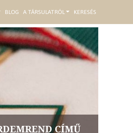
BLOG
A TÁRSULATRÓL
KERESÉS
 ÉRDEMREND CÍMŰ