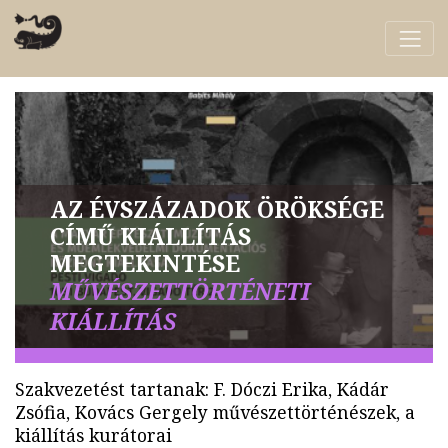
AZ ÉVSZÁZADOK ÖRÖKSÉGE
CÍMŰ KIÁLLÍTÁS
MEGTEKINTÉSE
MŰVÉSZETTÖRTÉNETI
KIÁLLÍTÁS
Szakvezetést tartanak: F. Dóczi Erika, Kádár
Zsófia, Kovács Gergely művészettörténészek, a
kiállítás kurátorai