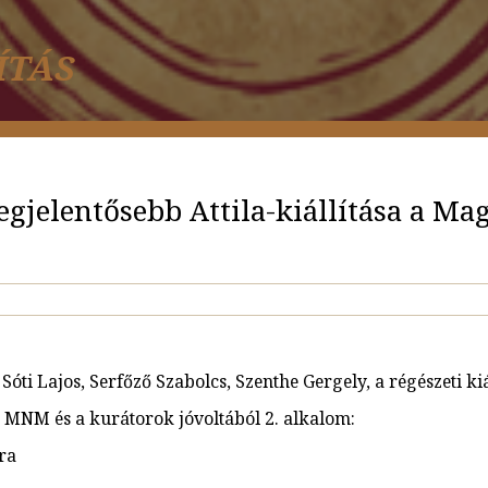
ÍTÁS
legjelentősebb Attila-kiállítása a
óti Lajos, Serfőző Szabolcs, Szenthe Gergely, a régészeti kiá
z MNM és a kurátorok jóvoltából 2. alkalom:
óra