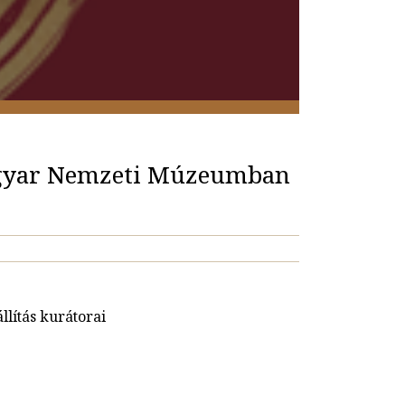
 Magyar Nemzeti Múzeumban
llítás kurátorai