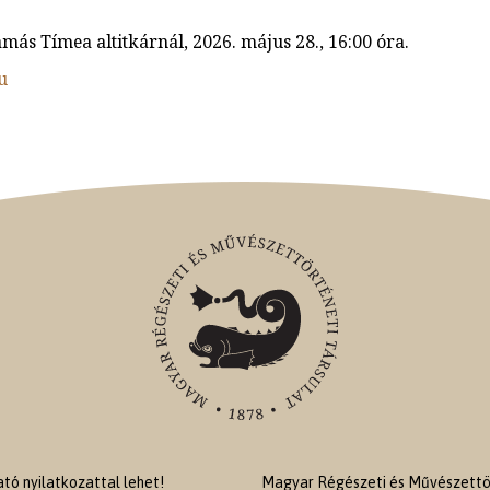
amás Tímea altitkárnál, 2026. május 28., 16:00 óra.
u
ó nyilatkozattal lehet!
Magyar Régészeti és Művészettör