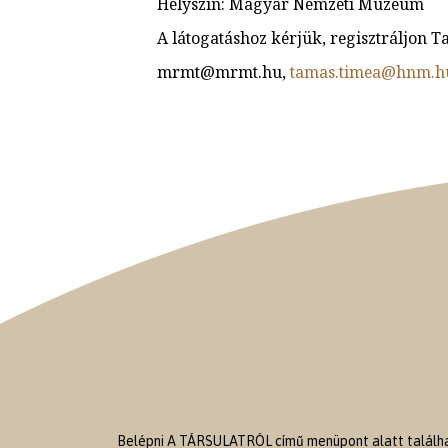
Helyszín: Magyar Nemzeti Múzeum
A látogatáshoz kérjük, regisztráljon T
mrmt@mrmt.hu,
tamas.timea@hnm.h
Belépni A TÁRSULATRÓL című menüpont alatt találhat