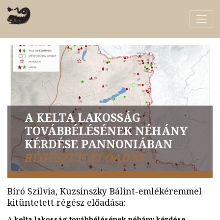
A KELTA LAKOSSÁG
TOVÁBBÉLÉSÉNEK NÉHÁNY
KÉRDÉSE PANNONIÁBAN
RÉGÉSZETI ELŐADÁS
Bíró Szilvia, Kuzsinszky Bálint-emlékéremmel
kitüntetett régész előadása:
A
kelta lakosság továbbélésének néhány kérdése