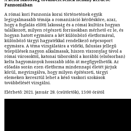
Pannoniában
A római kori Pannonia korai történetének egyik
legizgalmasabb témája a romanizáció kérdésköre, azaz,
hogy a foglalás előtti lakosság és a római kultúra hogyan
találkozott, milyen régészeti forrásokban mérhető ez le, és
hogyan hatott egymásra a két különböző életformával,
különböző tárgyi hagyatékkal rendelkező népcsoport
egymásra. A téma vizsgálatára a vidéki, falusias jellegű
települések nagyon alkalmasak, hiszen viszonylag távol a
római városoktól, katonai táboroktól a korábbi (elsősorban)
kelta hagyományok hosszabb időn át megfigyelhetők. Az
előadás során ezen életforma mindennapi életét járjuk
körül, megvizsgálva, hogy milyen építészeti, tárgyi
elemeken keresztül lehet a késő vaskori szokások
továbbélését vizsgálni.
Elérhető: 2021. január 28. (csütörtök), 15:00 órától